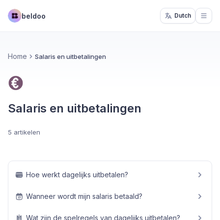
beldoo
Dutch
Open
Home
Salaris en uitbetalingen
Salaris en uitbetalingen
5 artikelen
Hoe werkt dagelijks uitbetalen?
Wanneer wordt mijn salaris betaald?
Wat zijn de spelregels van dagelijks uitbetalen?