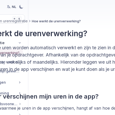
NL
K
⌘
n urenregistratie
Hoe werkt de urenverwerking?
rkt de urenverwerking?
tie
 uren worden automatisch verwerkt en zijn te zien in
nverwerking?
an je opdrachtgever. Afhankelijk van de opdrachtgev
ks, wekelijks of maandelijks. Hieronder leggen we uit 
Mijn uren kloppen niet – wat nu?
ren in de app verschijnen en wat je kunt doen als je u
Wanneer worden mijn gewerkte uren zichtbaar in de app?
ngen
oning
verschijnen mijn uren in de app?
Contracten en arbeidsvoorwaarden
waarmee je uren in de app verschijnen, hangt af van hoe 