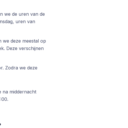
ken we de uren van de
insdag, uren van
en we deze meestal op
k. Deze verschijnen
or. Zodra we deze
e na middernacht
:00.
?