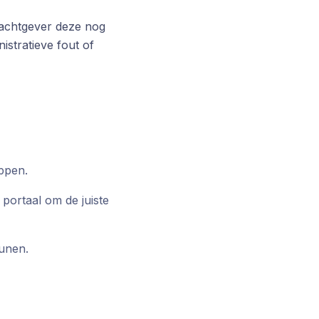
drachtgever deze nog
istratieve fout of
ppen.
portaal om de juiste
eunen.