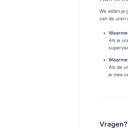
We willen je 
van de uren 
Waarmee
Als je u
supervis
Waarmee
Als de u
je mee o
Vragen?