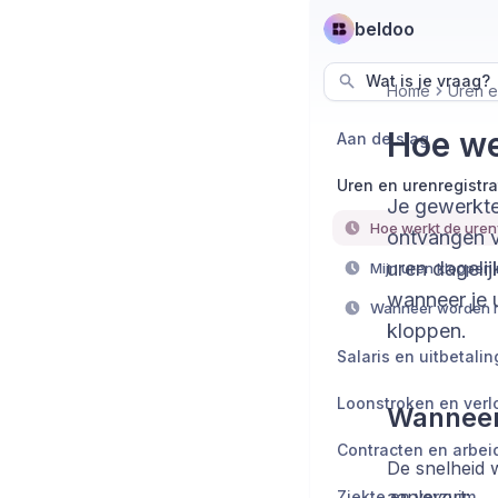
beldoo
Wat is je vraag?
Home
Uren e
Hoe we
Aan de slag
Uren en urenregistra
Je gewerkte
Hoe werkt de ure
ontvangen v
uren dagelij
wanneer je u
kloppen.
Salaris en uitbetali
Loonstroken en verl
Wanneer 
De snelheid 
aanlevert:
Ziekte en verzuim